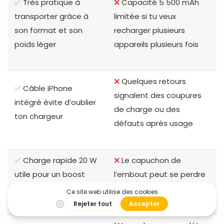
✅
Très pratique à
❌
Capacité 5 500 mAh
transporter grâce à
limitée si tu veux
son format et son
recharger plusieurs
poids léger
appareils plusieurs fois
❌
Quelques retours
✅
Câble iPhone
signalent des coupures
intégré évite d’oublier
de charge ou des
ton chargeur
défauts après usage
✅
Charge rapide 20 W
❌
Le capuchon de
utile pour un boost
l’embout peut se perdre
rapide
(non attaché)