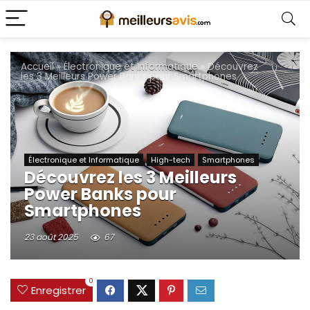
Accueil
»
Électronique et Informatique
»
Découvrez
les 3 Meilleurs Power Banks pour Smartphones
Électronique et Informatique
High-tech
Smartphones
Découvrez les 3 Meilleurs
Power Banks pour
Smartphones
23 août 2025
67
0
Enregistrer