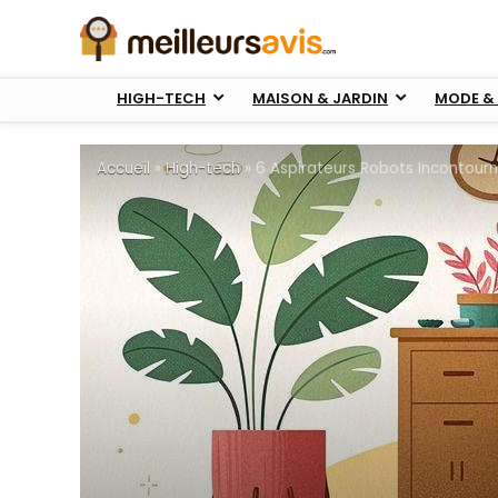
HIGH-TECH
MAISON & JARDIN
MODE & 
Accueil
»
High-tech
»
6 Aspirateurs Robots Incontour