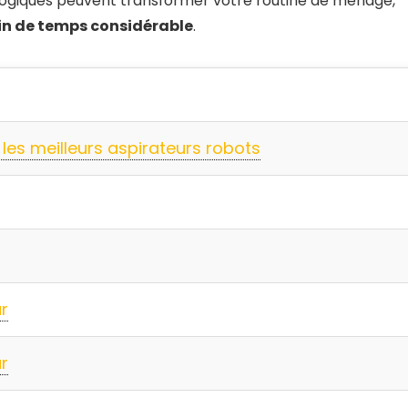
iques peuvent transformer votre routine de ménage,
in de temps considérable
.
es meilleurs aspirateurs robots
r
r