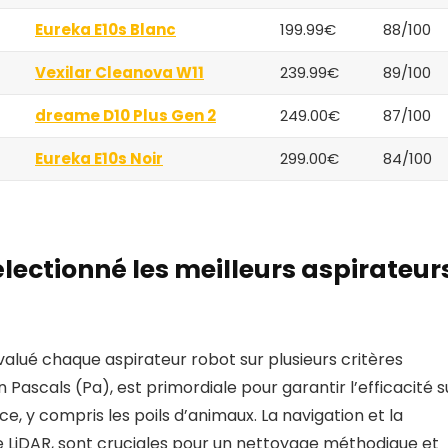
Eureka E10s Blanc
199.99€
88/100
Vexilar Cleanova W11
239.99€
89/100
dreame D10 Plus Gen 2
249.00€
87/100
Eureka E10s Noir
299.00€
84/100
ectionné les meilleurs aspirateur
valué chaque aspirateur robot sur plusieurs critères
 Pascals (Pa), est primordiale pour garantir l’efficacité s
ce, y compris les poils d’animaux. La navigation et la
e LiDAR, sont cruciales pour un nettoyage méthodique et