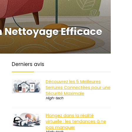
 Nettoyage Efficace
Derniers avis
Découvrez les 5 Meilleures
Serrures Connectées pour une
Sécurité Maximale
High-tech
Plongez dans la réalité
virtuelle : les tendances à ne
pas manquer
High-tech